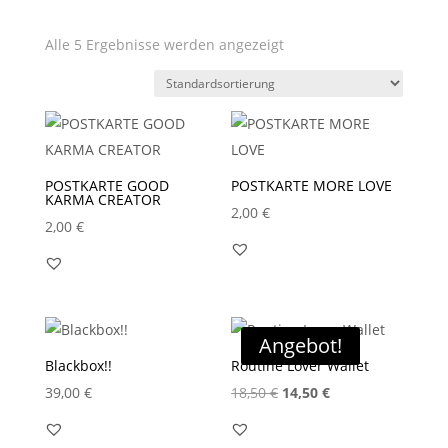
Alle 5 Ergebnisse werden angezeigt
POSTKARTE GOOD
POSTKARTE MORE LOVE
KARMA CREATOR
2,00
€
2,00
€
Angebot!
Blackbox!!
Routine Lover Wallet
Ursprünglicher
Aktueller
39,00
€
18,50
€
14,50
€
Preis
Preis
war:
ist: