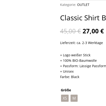
Kategorie:
OUTLET
Classic Shirt 
Ursprün
45,00
€
27,00
€
Preis
war:
i
Lieferzeit: ca. 2-3 Werktage
45,00 €
+ Logo weißer Stick
+ 100% BIO-Baumwolle
+ Passform: Lässige Passfor
+ Unisex
Farbe: Black
Größe
XS
M