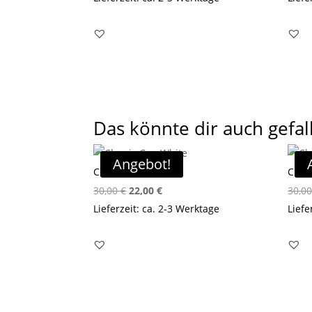
war:
ist:
45,00 €
27,00 €.
Das könnte dir auch gefal
Angebot!
Classic Cap White
Class
Ursprünglicher
Aktueller
30,00
€
22,00
€
30,0
Preis
Preis
Lieferzeit: ca. 2-3 Werktage
Liefe
war:
ist:
30,00 €
22,00 €.