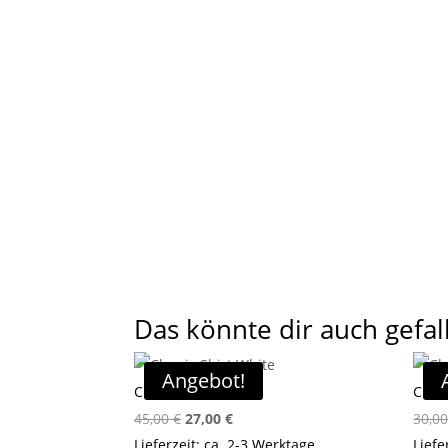
Das könnte dir auch gefal
Angebot!
Classic Shirt White
Class
Ursprünglicher
Aktueller
45,00
€
27,00
€
30,0
Preis
Preis
Lieferzeit: ca. 2-3 Werktage
Liefe