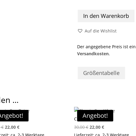
In den Warenkorb
Auf die Wishlist
Der angegebene Preis ist ei
Versandkosten
.
Größentabelle
len …
Angebot!
Angebot!
ic Cap Beige
Classic Cap White
Ursprünglicher
Aktueller
Ursprünglicher
Aktueller
0
€
22,00
€
30,00
€
22,00
€
Preis
Preis
Preis
Preis
rzeit: ca. 2-3 Werktage
Lieferzeit: ca. 2-3 Werktage