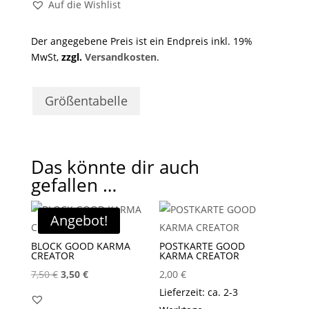
Auf die Wishlist
Der angegebene Preis ist ein Endpreis inkl. 19%
MwSt,
zzgl.
Versandkosten
.
Größentabelle
Das könnte dir auch
gefallen …
Angebot!
BLOCK GOOD KARMA
POSTKARTE GOOD
CREATOR
KARMA CREATOR
Ursprünglicher
Aktueller
7,50
€
3,50
€
2,00
€
Preis
Preis
Lieferzeit: ca. 2-3