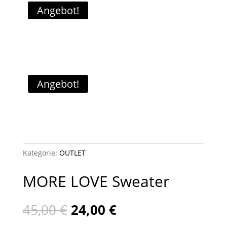
Angebot!
Angebot!
Kategorie:
OUTLET
MORE LOVE Sweater
Ursprünglicher
Aktueller
45,00
€
24,00
€
Preis
Preis