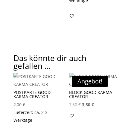
war:
ist:
Werktage
7,50 €
3,50 €.
Das könnte dir auch
gefallen …
Angebot!
POSTKARTE GOOD
BLOCK GOOD KARMA
KARMA CREATOR
CREATOR
Ursprünglicher
Aktueller
2,00
€
7,50
€
3,50
€
Preis
Preis
Lieferzeit: ca. 2-3
war:
ist:
Werktage
7,50 €
3,50 €.